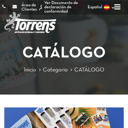
Ver Documento de
Área de
declaración de
Español
Clientes
conformidad
CATÁLOGO
Inicio
Categoria
CATÁLOGO