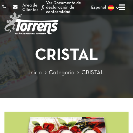
Ver Documento de
Área de
declaración de
Español
Clientes
conformidad
CRISTAL
Inicio
Categoria
CRISTAL